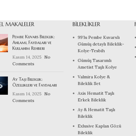
EL MAKALELER
BILEKLIKLER
Pembe Kuvars Bileklik:
99’lu Pembe Kuvarslı
Anlamı, Faydaları ve
Gümüş detaylı Bileklik-
Kullanım Rehberi
Kolye-Tesbih
Kasım 14, 2025
No
Gümüş Tasarımlı
Comments
Ametist Taşlı Kolye
Valmira Kolye &
Ay Taşı Bileklik:
Bileklik Set
Özellikleri ve Faydaları
Axis Hematit Taşlı
Kasım 14, 2025
No
Erkek Bileklik
Comments
Ay & Hematit Taşlı
Bileklik
Exlusive Kaplan Gözü
Bileklik