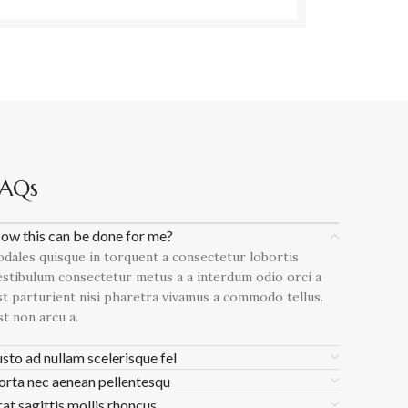
FAQs
ow this can be done for me?
odales quisque in torquent a consectetur lobortis
estibulum consectetur metus a a interdum odio orci a
st parturient nisi pharetra vivamus a commodo tellus.
st non arcu a.
usto ad nullam scelerisque fel
orta nec aenean pellentesqu
rat sagittis mollis rhoncus