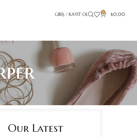
0
GIRIŞ / KAYIT OL
₺
0,00
rper
Our Latest