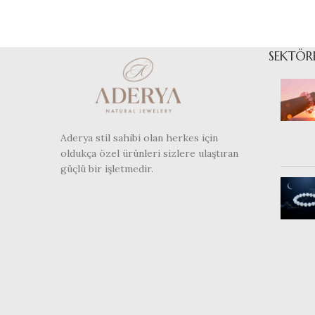
SUSPENDISSE QUAM AT
KITCHEN
VESTIBULUM
SEKTÖR
Aderya stil sahibi olan herkes için
oldukça özel ürünleri sizlere ulaştıran
güçlü bir işletmedir.