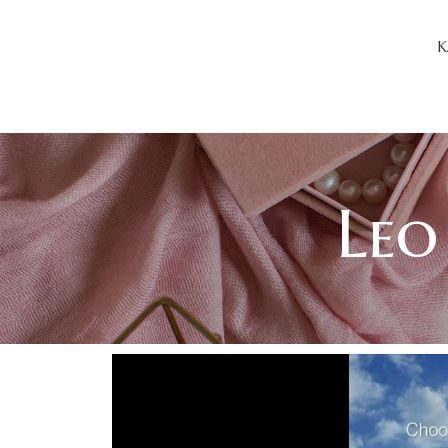
K
Leo