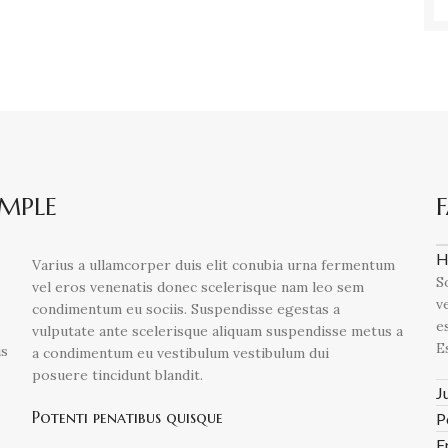
AMPLE
H
Varius a ullamcorper duis elit conubia urna fermentum
S
vel eros venenatis donec scelerisque nam leo sem
v
condimentum eu sociis. Suspendisse egestas a
e
vulputate ante scelerisque aliquam suspendisse metus a
E
is
a condimentum eu vestibulum vestibulum dui
posuere tincidunt blandit.
J
Potenti penatibus quisque
P
E