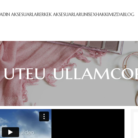
ADIN AKSESUARLAR
ERKEK AKSESUARLAR
UNISEX
HAKKIMIZDA
BLOG
 uteu ullamco