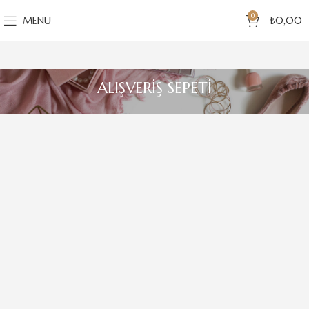
0
MENU
₺
0,00
ALIŞVERIŞ SEPETI