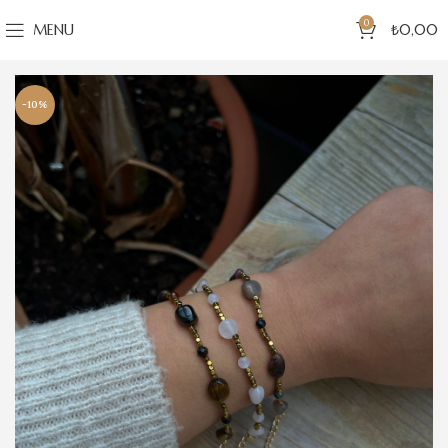
0
MENU
₺
0,00
-10%