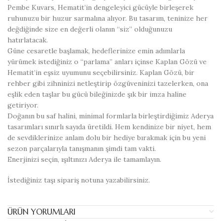
Pembe Kuvars, Hematit’in dengeleyici gücüyle birleşerek
ruhunuzu bir huzur sarmalına alıyor. Bu tasarım, teninize her
değdiğinde size en değerli olanın “siz” olduğunuzu
hatırlatacak.
Güne cesaretle başlamak, hedeflerinize emin adımlarla
yürümek istediğiniz o “parlama” anları içinse Kaplan Gözü ve
Hematit’in eşsiz uyumunu seçebilirsiniz. Kaplan Gözü, bir
rehber gibi zihninizi netleştirip özgüveninizi tazelerken, ona
eşlik eden taşlar bu gücü bileğinizde şık bir imza haline
getiriyor.
Doğanın bu saf halini, minimal formlarla birleştirdiğimiz Aderya
tasarımları sınırlı sayıda üretildi. Hem kendinize bir niyet, hem
de sevdiklerinize anlam dolu bir hediye bırakmak için bu yeni
sezon parçalarıyla tanışmanın şimdi tam vakti.
Enerjinizi seçin, ışıltınızı Aderya ile tamamlayın.
İstediğiniz taşı sipariş notuna yazabilirsiniz.
ÜRÜN YORUMLARI