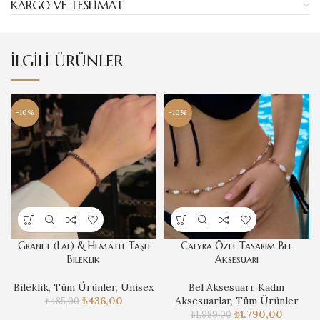
KARGO VE TESLIMAT
İLGILI ÜRÜNLER
-10%
-10%
Granet (Lal) & Hematit Taşlı
Calyra Özel Tasarım Bel
Bileklik
Aksesuarı
Bileklik
,
Tüm Ürünler
,
Unisex
Bel Aksesuarı
,
Kadın
₺
436,00
Aksesuarlar
,
Tüm Ürünler
₺
485,00
₺
1.790,00
₺
1.989,00