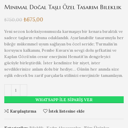
Minimal Doğal Taşlı Özel Tasarım Bileklik
₺
675,00
₺
750,00
Yeni sezon koleksiyonumuzda karmaşayı bir kenara bıraktık ve
sadece taşların ruhuna odaklandık. Ayarlanabilir tasarımıyla her
bileğe mükemmel uyum sağlayan bu özel seride; Turmalin’in
koruyucu kalkanını, Pembe Kuvars’ın sevgi dolu şefkatini ve
Kaplan Gözü’nün cesur enerjisini Hematit’in dengeleyici
gücüyle birleştirdik. İster kendinize bir niyet, ister
sevdiklerinize anlam dolu bir hediye… Günün her anında size
eşlik edecek bu zarif parçalarla stilinizi enerjinizle tamamlayın.
WHATSAPP ILE SIPARIŞ VER
Karşılaştırma
İstek listesine ekle