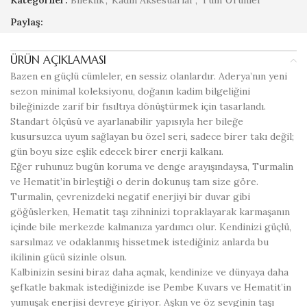
Kategoriler:
Bileklik
,
Kadın Aksesuarlar
,
Tüm Ürünler
Paylaş:
ÜRÜN AÇIKLAMASI
Bazen en güçlü cümleler, en sessiz olanlardır. Aderya’nın yeni
sezon minimal koleksiyonu, doğanın kadim bilgeliğini
bileğinizde zarif bir fısıltıya dönüştürmek için tasarlandı.
Standart ölçüsü ve ayarlanabilir yapısıyla her bileğe
kusursuzca uyum sağlayan bu özel seri, sadece birer takı değil;
gün boyu size eşlik edecek birer enerji kalkanı.
Eğer ruhunuz bugün koruma ve denge arayışındaysa, Turmalin
ve Hematit’in birleştiği o derin dokunuş tam size göre.
Turmalin, çevrenizdeki negatif enerjiyi bir duvar gibi
göğüslerken, Hematit taşı zihninizi topraklayarak karmaşanın
içinde bile merkezde kalmanıza yardımcı olur. Kendinizi güçlü,
sarsılmaz ve odaklanmış hissetmek istediğiniz anlarda bu
ikilinin gücü sizinle olsun.
Kalbinizin sesini biraz daha açmak, kendinize ve dünyaya daha
şefkatle bakmak istediğinizde ise Pembe Kuvars ve Hematit’in
yumuşak enerjisi devreye giriyor. Aşkın ve öz sevginin taşı