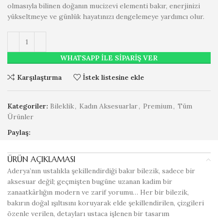
olmasıyla bilinen doğanın mucizevi elementi bakır, enerjinizi
yükseltmeye ve günlük hayatınızı dengelemeye yardımcı olur.
WHATSAPP ILE SIPARIŞ VER
Karşılaştırma
İstek listesine ekle
Kategoriler:
Bileklik
,
Kadın Aksesuarlar
,
Premium
,
Tüm
Ürünler
Paylaş:
ÜRÜN AÇIKLAMASI
Aderya’nın ustalıkla şekillendirdiği bakır bilezik, sadece bir
aksesuar değil; geçmişten bugüne uzanan kadim bir
zanaatkârlığın modern ve zarif yorumu… Her bir bilezik,
bakırın doğal ışıltısını koruyarak elde şekillendirilen, çizgileri
özenle verilen, detayları ustaca işlenen bir tasarım