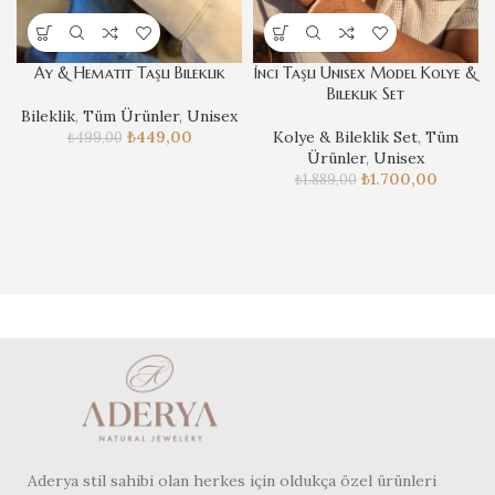
Ay & Hematit Taşlı Bileklik
İnci Taşlı Unisex Model Kolye &
Bileklik Set
Bileklik
,
Tüm Ürünler
,
Unisex
₺
449,00
Kolye & Bileklik Set
,
Tüm
₺
499,00
Ürünler
,
Unisex
₺
1.700,00
₺
1.889,00
Aderya stil sahibi olan herkes için oldukça özel ürünleri