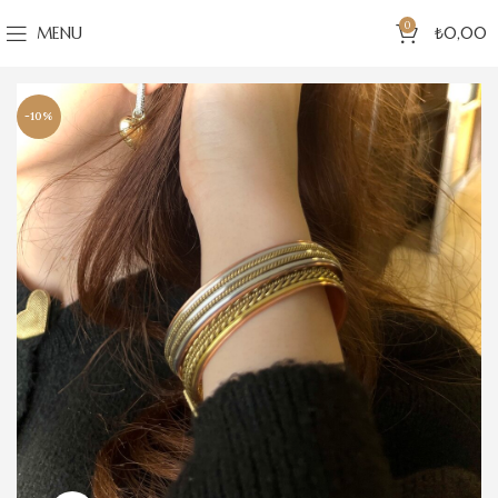
0
MENU
₺
0,00
-10%