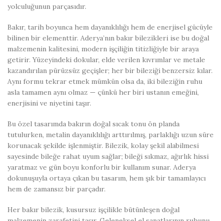
yolculuğunun parçasıdır.
Bakır, tarih boyunca hem dayanıklılığı hem de enerjisel gücüyle
bilinen bir elementtir. Aderya’nın bakır bilezikleri ise bu doğal
malzemenin kalitesini, modern işçiliğin titizliğiyle bir araya
getirir. Yüzeyindeki dokular, elde verilen kıvrımlar ve metale
kazandırılan pürüzsüz geçişler; her bir bileziği benzersiz kılar.
Aynı formu tekrar etmek mümkün olsa da, iki bileziğin ruhu
asla tamamen aynı olmaz — çünkü her biri ustanın emeğini,
enerjisini ve niyetini taşır.
Bu özel tasarımda bakırın doğal sıcak tonu ön planda
tutulurken, metalin dayanıklılığı arttırılmış, parlaklığı uzun süre
korunacak şekilde işlenmiştir. Bilezik, kolay şekil alabilmesi
sayesinde bileğe rahat uyum sağlar; bileği sıkmaz, ağırlık hissi
yaratmaz ve gün boyu konforlu bir kullanım sunar. Aderya
dokunuşuyla ortaya çıkan bu tasarım, hem şık bir tamamlayıcı
hem de zamansız bir parçadır.
Her bakır bilezik, kusursuz işçilikle bütünleşen doğal
malzemenin zarafetini taşır. Geleneksel el sanatlarının ruhunu