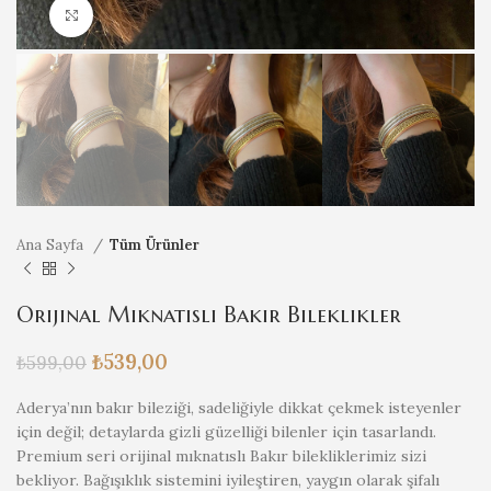
Büyütmek için tıklayın
Ana Sayfa
Tüm Ürünler
Orijinal Mıknatıslı Bakır Bileklikler
₺
539,00
₺
599,00
Aderya’nın bakır bileziği, sadeliğiyle dikkat çekmek isteyenler
için değil; detaylarda gizli güzelliği bilenler için tasarlandı.
Premium seri orijinal mıknatıslı Bakır bilekliklerimiz sizi
bekliyor. Bağışıklık sistemini iyileştiren, yaygın olarak şifalı