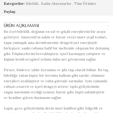
Kategoriler:
Bileklik
,
Kadın Aksesuarlar
,
Tüm Ürünler
Paylaş:
ÜRÜN AÇIKLAMASI
Bu özel bileklik, doğanın en saf ve güçlü enerjilerini bir araya
getiriyor. Amazonit’in sakin ve huzur verici mavi-yeşil tonları,
taşın yumuşak ama derinlemesine dengeleyici enerjisiyle
birleşiyor; sanki ruhunu hafif bir meltemle okşayan bir dokunuş
gibi. Düşüncelerini berraklaştırır, içsel karmaşayı yatıştırır ve
kişinin kendi sezgisel yolunu daha net görmesini sağlar.
Firuze, binlerce yıldır korunma ve şifa taşı olarak bilinir. Bu taş,
bilekliğe takan kişiye bir koruma kalkanı gibi sarılır, olumsuz
enerjileri uzaklaştırır ve ruhu güvenle sarmalar. Aynı zamanda
ruhsal cesareti ve içsel dengeyi artırır; tıpkı gökyüzünün
engin mavisinin verdiği sonsuz huzur gibi, kişiyi sakinleştirir
ve kendine güven duymasını sağlar.
Lapis, gece gökyüzünün derin mavi kadifesi gibi, bilgelik ve