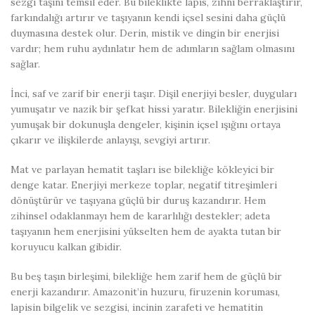
sezgi taşını temsil eder. Bu bileklikte lapis, zihni berraklaştırır,
farkındalığı artırır ve taşıyanın kendi içsel sesini daha güçlü
duymasına destek olur. Derin, mistik ve dingin bir enerjisi
vardır; hem ruhu aydınlatır hem de adımların sağlam olmasını
sağlar.
İnci, saf ve zarif bir enerji taşır. Dişil enerjiyi besler, duyguları
yumuşatır ve nazik bir şefkat hissi yaratır. Bilekliğin enerjisini
yumuşak bir dokunuşla dengeler, kişinin içsel ışığını ortaya
çıkarır ve ilişkilerde anlayışı, sevgiyi artırır.
Mat ve parlayan hematit taşları ise bilekliğe kökleyici bir
denge katar. Enerjiyi merkeze toplar, negatif titreşimleri
dönüştürür ve taşıyana güçlü bir duruş kazandırır. Hem
zihinsel odaklanmayı hem de kararlılığı destekler; adeta
taşıyanın hem enerjisini yükselten hem de ayakta tutan bir
koruyucu kalkan gibidir.
Bu beş taşın birleşimi, bilekliğe hem zarif hem de güçlü bir
enerji kazandırır. Amazonit’in huzuru, firuzenin koruması,
lapisin bilgelik ve sezgisi, incinin zarafeti ve hematitin