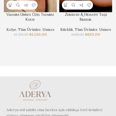
Valmira Unisex Özel Tasarım
Zeberced & Hematit Taşlı
Kolye
Bileklik
Kolye
,
Tüm Ürünler
,
Unisex
Bileklik
,
Tüm Ürünler
,
Unisex
₺
1.530,00
₺
620,00
₺
1.700,00
₺
689,00
Aderya stil sahibi olan herkes için oldukça özel ürünleri
sizlere ulaştıran güçlü bir işletmedir.