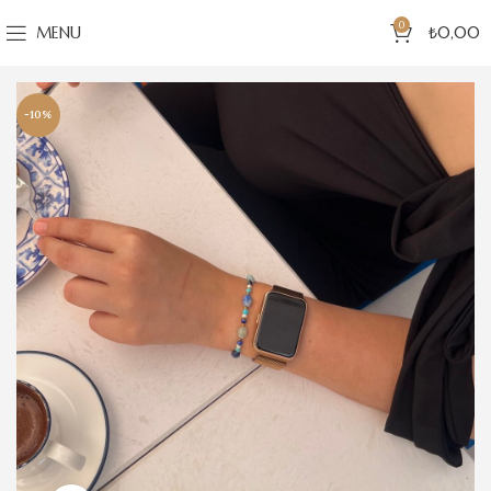
0
MENU
₺
0,00
-10%